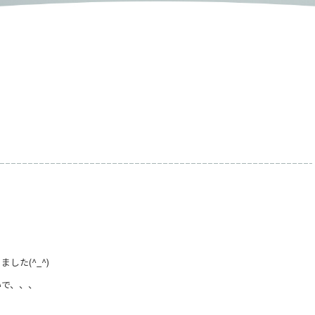
した(^_^)
いで、、、