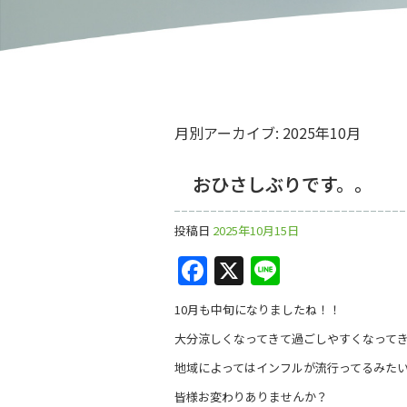
月別アーカイブ:
2025年10月
おひさしぶりです。。
投稿日
2025年10月15日
F
X
Li
a
n
10月も中旬になりましたね！！
c
e
大分涼しくなってきて過ごしやすくなってきま
e
地域によってはインフルが流行ってるみた
b
皆様お変わりありませんか？