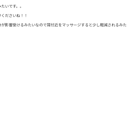
みたいです。。
けくださいね！！
分が影響受けるみたいなので耳付近をマッサージすると少し軽減されるみた
）