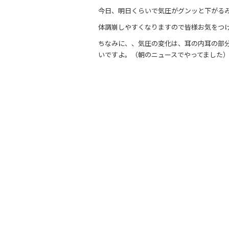
o
今日、明日くらいで気圧がグンッと下がる
o
体調崩しやすくなりますので皆様お気をつ
k
ちなみに、、気圧の変化は、耳の内耳の部
いですよ。（朝のニュースでやってました